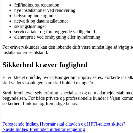
fejlfinding og reparation
nye installationer ved renovering
belysning inde og ude
netværk og datainstallationer
sikringsløsninger
serviceaftaler og forebyggende vedligehold
elentreprise ved ombygning eller nyindretning
For erhvervskunder kan den løbende drift være mindst lige så vigtig s
installationernes tilstand.
Sikkerhed kræver faglighed
El er ikke et område, hvor løsninger bør improviseres. Forkerte install
skal vælges løsninger, som skal holde i mange år.
Strøh fremhæver selv erfaring, specialister og en medarbejderstab med 
begyndelsen. For både private og professionelle kunder i Vejen kommu
sikkerhed, funktion og fremtidige behov.
Foregående
Indlæg
Hvornår skal eltavlen og HPFI-relæet skiftes?
Næste
Indlæg
Fremtiden indenfor rengøring