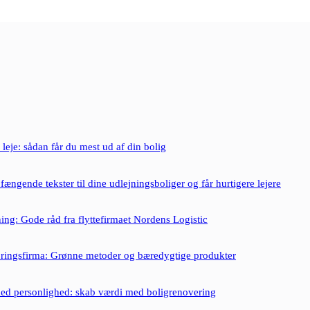
 leje: sådan får du mest ud af din bolig
fængende tekster til dine udlejningsboliger og får hurtigere lejere
tning: Gode råd fra flyttefirmaet Nordens Logistic
ringsfirma: Grønne metoder og bæredygtige produkter
ed personlighed: skab værdi med boligrenovering