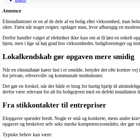
ingen
Annonce
Elinstallationer er en af de dele af en bolig eller virksomhed, man hel
sikre. Først når noget svigter, opdager man, hvor afhængig en moderne 
Derfor handler valget af elektriker ikke kun om at få løst en enkelt opg
hjem, men i lige så høj grad hos virksomheder, boligforeninger og inst
Lokalkendskab gør opgaven mere smidig
Når en elinstallatør kører fast i et område, betyder det ofte kortere v
for private, erhvervsliv og kommunale institutioner.
Det gør en forskel, når der både er brug for hurtig hjælp til almindel
derfor være relevant for alt fra boligejeren med en defekt installation
Fra stikkontakter til entrepriser
Elopgaver spænder bredt. Nogle er små og konkrete, mens andre kræve
opgaver og beskriver selv seks stærke kompetenceområder, der gør vir
Typiske behov kan være: