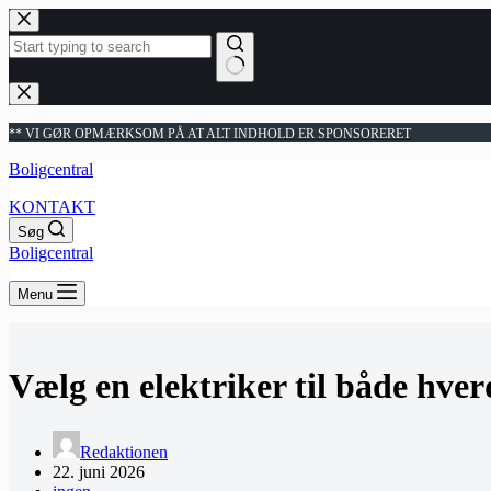
Fortsæt
til
indhold
Ingen
resultater
** VI GØR OPMÆRKSOM PÅ AT ALT INDHOLD ER SPONSORERET
Boligcentral
KONTAKT
Søg
Boligcentral
Menu
Vælg en elektriker til både hve
Redaktionen
22. juni 2026