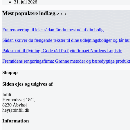
31. juli 2026
Mest populære indlæg
Fra renovering til leje: sådan får du mest ud af din bolig
Sådan skriver du fængende tekster til dine udlejningsboliger og får hur
Pak smart til flytning: Gode råd fra flyttefirmaet Nordens Logistic
Fremtidens rengøringsfirma: Grønne metoder og bæredygtige produkt
Shopup
Siden ejes og udgives af
Infili
Hermodsvej 18C,
8230 Åbyhøj
hey(at)infili.dk
Information