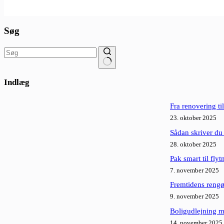
Søg
Ingen
resultater
Indlæg
Fra renovering til
23. oktober 2025
Sådan skriver du 
28. oktober 2025
Pak smart til fly
7. november 2025
Fremtidens rengø
9. november 2025
Boligudlejning m
14. november 2025