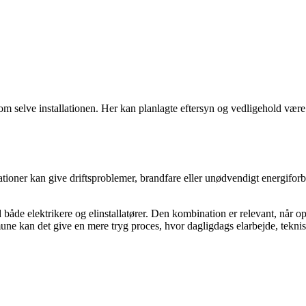
om selve installationen. Her kan planlagte eftersyn og vedligehold være
ationer kan give driftsproblemer, brandfare eller unødvendigt energiforbr
både elektrikere og elinstallatører. Den kombination er relevant, når o
ne kan det give en mere tryg proces, hvor dagligdags elarbejde, tekni