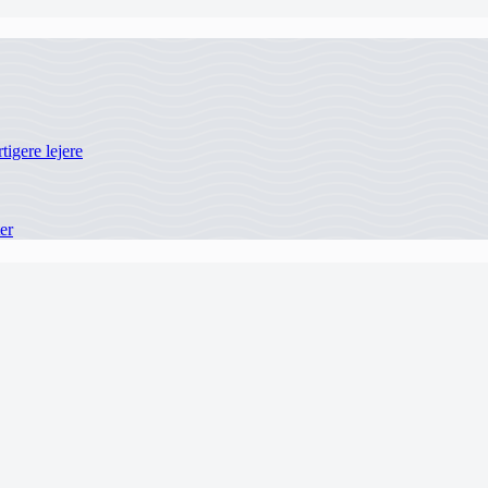
tigere lejere
er