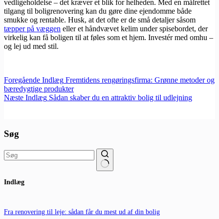
vedligeholdelse – det kræver et blik for helheden. Med en målrettet
tilgang til boligrenovering kan du gøre dine ejendomme både
smukke og rentable. Husk, at det ofte er de små detaljer såsom
tæpper på væggen
eller et håndvævet kelim under spisebordet, der
virkelig kan få boligen til at føles som et hjem. Investér med omhu –
og lej ud med stil.
Foregående
Indlæg
Fremtidens rengøringsfirma: Grønne metoder og
bæredygtige produkter
Næste
Indlæg
Sådan skaber du en attraktiv bolig til udlejning
Søg
Ingen
Indlæg
resultater
Fra renovering til leje: sådan får du mest ud af din bolig