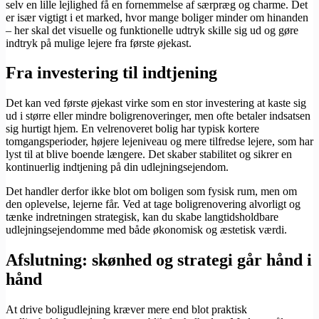
selv en lille lejlighed få en fornemmelse af særpræg og charme. Det
er især vigtigt i et marked, hvor mange boliger minder om hinanden
– her skal det visuelle og funktionelle udtryk skille sig ud og gøre
indtryk på mulige lejere fra første øjekast.
Fra investering til indtjening
Det kan ved første øjekast virke som en stor investering at kaste sig
ud i større eller mindre boligrenoveringer, men ofte betaler indsatsen
sig hurtigt hjem. En velrenoveret bolig har typisk kortere
tomgangsperioder, højere lejeniveau og mere tilfredse lejere, som har
lyst til at blive boende længere. Det skaber stabilitet og sikrer en
kontinuerlig indtjening på din udlejningsejendom.
Det handler derfor ikke blot om boligen som fysisk rum, men om
den oplevelse, lejerne får. Ved at tage boligrenovering alvorligt og
tænke indretningen strategisk, kan du skabe langtidsholdbare
udlejningsejendomme med både økonomisk og æstetisk værdi.
Afslutning: skønhed og strategi går hånd i
hånd
At drive boligudlejning kræver mere end blot praktisk