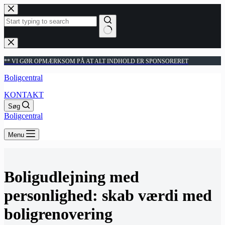
Fortsæt
til
indhold
Ingen
resultater
** VI GØR OPMÆRKSOM PÅ AT ALT INDHOLD ER SPONSORERET
Boligcentral
KONTAKT
Søg
Boligcentral
Menu
Boligudlejning med
personlighed: skab værdi med
boligrenovering