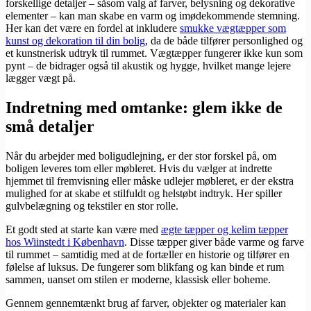
forskellige detaljer – såsom valg af farver, belysning og dekorative
elementer – kan man skabe en varm og imødekommende stemning.
Her kan det være en fordel at inkludere
smukke vægtæpper som
kunst og dekoration til din bolig
, da de både tilfører personlighed og
et kunstnerisk udtryk til rummet. Vægtæpper fungerer ikke kun som
pynt – de bidrager også til akustik og hygge, hvilket mange lejere
lægger vægt på.
Indretning med omtanke: glem ikke de
små detaljer
Når du arbejder med boligudlejning, er der stor forskel på, om
boligen leveres tom eller møbleret. Hvis du vælger at indrette
hjemmet til fremvisning eller måske udlejer møbleret, er der ekstra
mulighed for at skabe et stilfuldt og helstøbt indtryk. Her spiller
gulvbelægning og tekstiler en stor rolle.
Et godt sted at starte kan være med
ægte tæpper og kelim tæpper
hos Wiinstedt i København
. Disse tæpper giver både varme og farve
til rummet – samtidig med at de fortæller en historie og tilfører en
følelse af luksus. De fungerer som blikfang og kan binde et rum
sammen, uanset om stilen er moderne, klassisk eller boheme.
Gennem gennemtænkt brug af farver, objekter og materialer kan