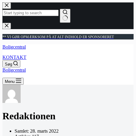
Fortsæt
til
indhold
Ingen
resultater
** VI GØR OPMÆRKSOM PÅ AT ALT INDHOLD ER SPONSORERET
Boligcentral
KONTAKT
Søg
Boligcentral
Menu
Redaktionen
Samlet: 28. marts 2022