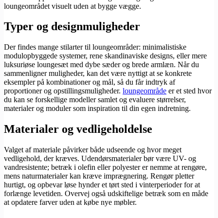
loungeområdet visuelt uden at bygge vægge.
Typer og designmuligheder
Der findes mange stilarter til loungeområder: minimalistiske
modulopbyggede systemer, rene skandinaviske designs, eller mere
luksuriøse loungesæt med dybe sæder og brede armlæn. Når du
sammenligner muligheder, kan det være nyttigt at se konkrete
eksempler på kombinationer og mål, så du får indtryk af
proportioner og opstillingsmuligheder.
loungeområde
er et sted hvor
du kan se forskellige modeller samlet og evaluere størrelser,
materialer og moduler som inspiration til din egen indretning.
Materialer og vedligeholdelse
Valget af materiale påvirker både udseende og hvor meget
vedligehold, der kræves. Udendørsmaterialer bør være UV- og
vandresistente; betræk i olefin eller polyester er nemme at rengøre,
mens naturmaterialer kan kræve imprægnering. Rengør pletter
hurtigt, og opbevar løse hynder et tørt sted i vinterperioder for at
forlænge levetiden. Overvej også udskiftelige betræk som en måde
at opdatere farver uden at købe nye møbler.