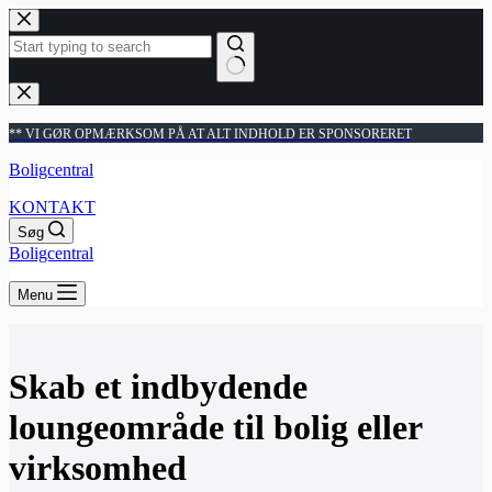
Fortsæt
til
indhold
Ingen
resultater
** VI GØR OPMÆRKSOM PÅ AT ALT INDHOLD ER SPONSORERET
Boligcentral
KONTAKT
Søg
Boligcentral
Menu
Skab et indbydende
loungeområde til bolig eller
virksomhed