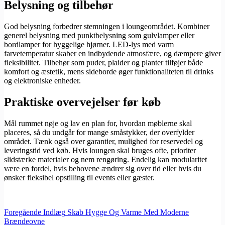
Belysning og tilbehør
God belysning forbedrer stemningen i loungeområdet. Kombiner
generel belysning med punktbelysning som gulvlamper eller
bordlamper for hyggelige hjørner. LED-lys med varm
farvetemperatur skaber en indbydende atmosfære, og dæmpere giver
fleksibilitet. Tilbehør som puder, plaider og planter tilføjer både
komfort og æstetik, mens sideborde øger funktionaliteten til drinks
og elektroniske enheder.
Praktiske overvejelser før køb
Mål rummet nøje og lav en plan for, hvordan møblerne skal
placeres, så du undgår for mange småstykker, der overfylder
området. Tænk også over garantier, mulighed for reservedel og
leveringstid ved køb. Hvis loungen skal bruges ofte, prioriter
slidstærke materialer og nem rengøring. Endelig kan modularitet
være en fordel, hvis behovene ændrer sig over tid eller hvis du
ønsker fleksibel opstilling til events eller gæster.
Foregående
Indlæg
Skab Hygge Og Varme Med Moderne
Brændeovne