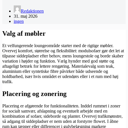
Redaktionen
31. maj 2026
ingen
Valg af møbler
Et velfungerende loungeområde starter med de rigtige møbler.
Overvej komfort, størrelse og fleksibilitet: modulsofaer gør det let at
tilpasse siddepladser efter behov, mens loungestole og borde skaber
variation i højder og funktion. Vælg hynder med god støtte og
aftageligt betræk for lettere rengøring. Materialevalg som teak,
aluminium eller syntetiske fibre påvirker både udseende og
holdbarhed, især hvis området er udendørs eller i et rum med høj
trafik.
Placering og zonering
Placering er afgørende for funktionaliteten. Inddel rummet i zoner
for socialt samvær, afslapning og eventuelt arbejde med en
kombination af sofaer, sideborde og planter. Overvej trafikmønstre,
så adgang til siddepladser er nem uden at forstyrre flowet. I åbne
rum kan tæpper eller differencer i gulvbelægning markere