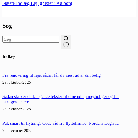
Næste
Indlæg
Lejligheder i Aalborg
Søg
Ingen
Indlæg
resultater
Fra renovering til leje: sådan får du mest ud af din bolig
23. oktober 2025
Sådan skriver du fængende tekster til dine udlejningsboliger og får
hurtigere lejere
28. oktober 2025
Pak smart til flytning: Gode råd fra flyttefirmaet Nordens Logistic
7. november 2025