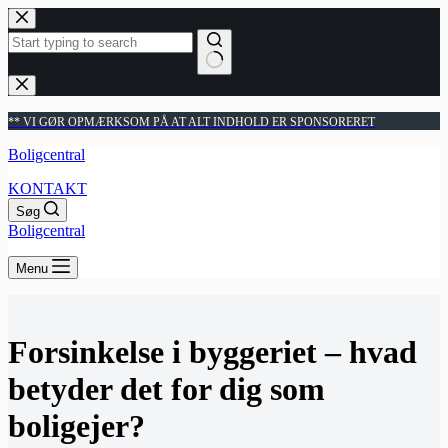
Fortsæt
til
indhold
Ingen
resultater
** VI GØR OPMÆRKSOM PÅ AT ALT INDHOLD ER SPONSORERET
Boligcentral
KONTAKT
Søg
Boligcentral
Menu
Forsinkelse i byggeriet – hvad
betyder det for dig som
boligejer?