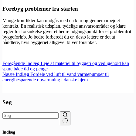
Forebyg problemer fra starten
Mange konflikter kan undgås med en klar og gennemarbejdet
kontrakt. En realistisk tidsplan, tydelige ansvarsområder og klare
regler for forsinkelse giver et bedre udgangspunkt for et problemfrit
byggeforløb. Jo bedre forberedt du er, desto lettere er det at
håndtere, hvis byggeriet alligevel bliver forsinket.
Foregående
Indlæg
Leje af materiel til byggeri og vedligehold kan
spare både tid og penge
Næste
Indlæg
Fordele ved luft til vand varmepumper til
energibesparende opvarmning i danske hjem
Søg
Ingen
Indlæg
resultater