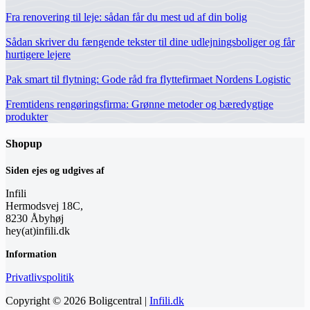
Fra renovering til leje: sådan får du mest ud af din bolig
Sådan skriver du fængende tekster til dine udlejningsboliger og får
hurtigere lejere
Pak smart til flytning: Gode råd fra flyttefirmaet Nordens Logistic
Fremtidens rengøringsfirma: Grønne metoder og bæredygtige
produkter
Shopup
Siden ejes og udgives af
Infili
Hermodsvej 18C,
8230 Åbyhøj
hey(at)infili.dk
Information
Privatlivspolitik
Copyright © 2026 Boligcentral |
Infili.dk