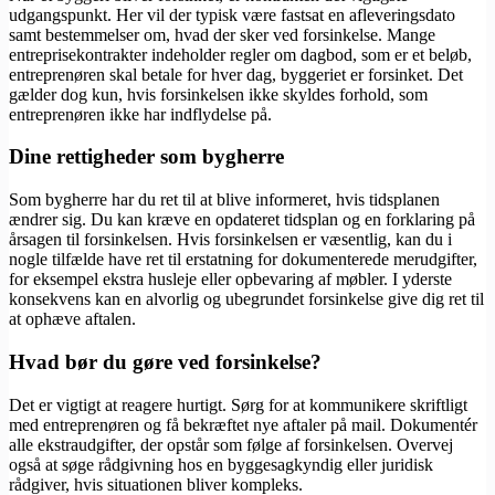
udgangspunkt. Her vil der typisk være fastsat en afleveringsdato
samt bestemmelser om, hvad der sker ved forsinkelse. Mange
entreprisekontrakter indeholder regler om dagbod, som er et beløb,
entreprenøren skal betale for hver dag, byggeriet er forsinket. Det
gælder dog kun, hvis forsinkelsen ikke skyldes forhold, som
entreprenøren ikke har indflydelse på.
Dine rettigheder som bygherre
Som bygherre har du ret til at blive informeret, hvis tidsplanen
ændrer sig. Du kan kræve en opdateret tidsplan og en forklaring på
årsagen til forsinkelsen. Hvis forsinkelsen er væsentlig, kan du i
nogle tilfælde have ret til erstatning for dokumenterede merudgifter,
for eksempel ekstra husleje eller opbevaring af møbler. I yderste
konsekvens kan en alvorlig og ubegrundet forsinkelse give dig ret til
at ophæve aftalen.
Hvad bør du gøre ved forsinkelse?
Det er vigtigt at reagere hurtigt. Sørg for at kommunikere skriftligt
med entreprenøren og få bekræftet nye aftaler på mail. Dokumentér
alle ekstraudgifter, der opstår som følge af forsinkelsen. Overvej
også at søge rådgivning hos en byggesagkyndig eller juridisk
rådgiver, hvis situationen bliver kompleks.