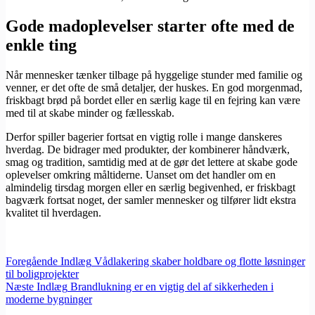
Gode madoplevelser starter ofte med de
enkle ting
Når mennesker tænker tilbage på hyggelige stunder med familie og
venner, er det ofte de små detaljer, der huskes. En god morgenmad,
friskbagt brød på bordet eller en særlig kage til en fejring kan være
med til at skabe minder og fællesskab.
Derfor spiller bagerier fortsat en vigtig rolle i mange danskeres
hverdag. De bidrager med produkter, der kombinerer håndværk,
smag og tradition, samtidig med at de gør det lettere at skabe gode
oplevelser omkring måltiderne. Uanset om det handler om en
almindelig tirsdag morgen eller en særlig begivenhed, er friskbagt
bagværk fortsat noget, der samler mennesker og tilfører lidt ekstra
kvalitet til hverdagen.
Foregående
Indlæg
Vådlakering skaber holdbare og flotte løsninger
til boligprojekter
Næste
Indlæg
Brandlukning er en vigtig del af sikkerheden i
moderne bygninger