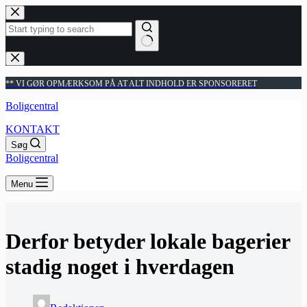
Fortsæt
til
indhold
Ingen
resultater
** VI GØR OPMÆRKSOM PÅ AT ALT INDHOLD ER SPONSORERET
Boligcentral
KONTAKT
Søg
Boligcentral
Menu
Derfor betyder lokale bagerier
stadig noget i hverdagen