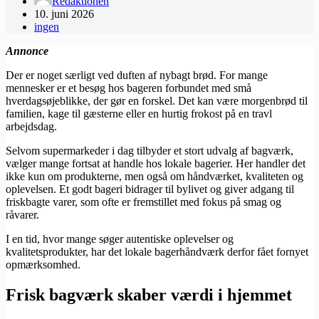
Redaktionen
10. juni 2026
ingen
Annonce
Der er noget særligt ved duften af nybagt brød. For mange
mennesker er et besøg hos bageren forbundet med små
hverdagsøjeblikke, der gør en forskel. Det kan være morgenbrød til
familien, kage til gæsterne eller en hurtig frokost på en travl
arbejdsdag.
Selvom supermarkeder i dag tilbyder et stort udvalg af bagværk,
vælger mange fortsat at handle hos lokale bagerier. Her handler det
ikke kun om produkterne, men også om håndværket, kvaliteten og
oplevelsen. Et godt bageri bidrager til bylivet og giver adgang til
friskbagte varer, som ofte er fremstillet med fokus på smag og
råvarer.
I en tid, hvor mange søger autentiske oplevelser og
kvalitetsprodukter, har det lokale bagerhåndværk derfor fået fornyet
opmærksomhed.
Frisk bagværk skaber værdi i hjemmet