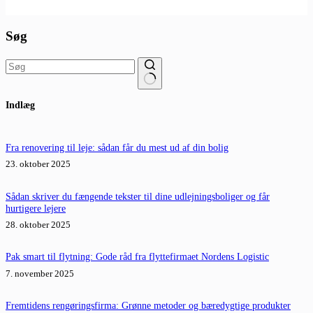
Søg
Ingen
Indlæg
resultater
Fra renovering til leje: sådan får du mest ud af din bolig
23. oktober 2025
Sådan skriver du fængende tekster til dine udlejningsboliger og får
hurtigere lejere
28. oktober 2025
Pak smart til flytning: Gode råd fra flyttefirmaet Nordens Logistic
7. november 2025
Fremtidens rengøringsfirma: Grønne metoder og bæredygtige produkter