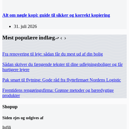
Alt om nøgle kopi: guide til sikker og korrekt kopiering
31. juli 2026
Mest populære indlæg
Fra renovering til leje: sådan får du mest ud af din bolig
Sådan skriver du fængende tekster til dine udlejningsboliger og får
hurtigere lejere
Pak smart til flytning: Gode råd fra flyttefirmaet Nordens Logistic
Fremtidens rengøringsfirma: Grønne metoder og bæredygtige
produkter
Shopup
Siden ejes og udgives af
Infili