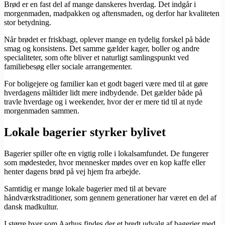
Brød er en fast del af mange danskeres hverdag. Det indgår i
morgenmaden, madpakken og aftensmaden, og derfor har kvaliteten
stor betydning.
Når brødet er friskbagt, oplever mange en tydelig forskel på både
smag og konsistens. Det samme gælder kager, boller og andre
specialiteter, som ofte bliver et naturligt samlingspunkt ved
familiebesøg eller sociale arrangementer.
For boligejere og familier kan et godt bageri være med til at gøre
hverdagens måltider lidt mere indbydende. Det gælder både på
travle hverdage og i weekender, hvor der er mere tid til at nyde
morgenmaden sammen.
Lokale bagerier styrker bylivet
Bagerier spiller ofte en vigtig rolle i lokalsamfundet. De fungerer
som mødesteder, hvor mennesker mødes over en kop kaffe eller
henter dagens brød på vej hjem fra arbejde.
Samtidig er mange lokale bagerier med til at bevare
håndværkstraditioner, som gennem generationer har været en del af
dansk madkultur.
I større byer som Aarhus findes der et bredt udvalg af bagerier med